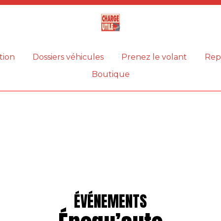
Magazine
Charge
utile
tion
Dossiers véhicules
Prenez le volant
Rep
Boutique
ÉVÉNEMENTS