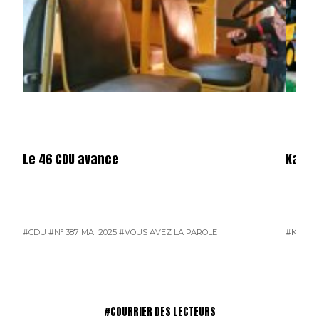
Le 46 CDU avance
Karos
#CDU
#N° 387 MAI 2025
#VOUS AVEZ LA PAROLE
#KAROS
#COURRIER DES LECTEURS