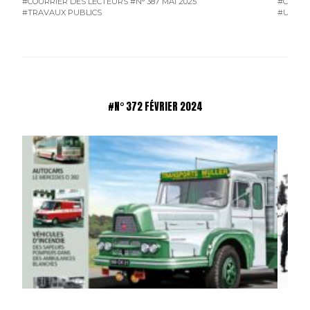
#COURRIER DES LECTEURS
#N° 387 MAI 2025
#COURR
#TRAVAUX PUBLICS
#UTILIT
#N° 372 FÉVRIER 2024