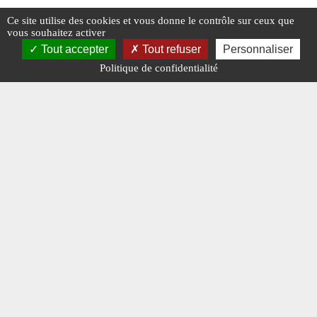
Ce site utilise des cookies et vous donne le contrôle sur ceux que
vous souhaitez activer
Charge Utile n° 372 de février 2024
Des s
Tout accepter
Tout refuser
Personnaliser
blanc
Politique de confidentialité
#ÉDITO
#N° 372 FÉVRIER 2024
#N° 372
#VÉHICU
#TRAVAUX PUBLICS