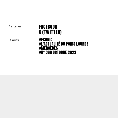
FACEBOOK
Partager
X (TWITTER)
#ECONIC
Et aussi
#L'ACTUALITÉ DU POIDS LOURDS
#MERCEDES
#N° 368 OCTOBRE 2023