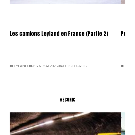
Les camions Leyland en France (Partie 2)
Permi
#LEYLAND
#N° 387 MAI 2025
#POIDS LOURDS
#L'ACTU
#ECONIC