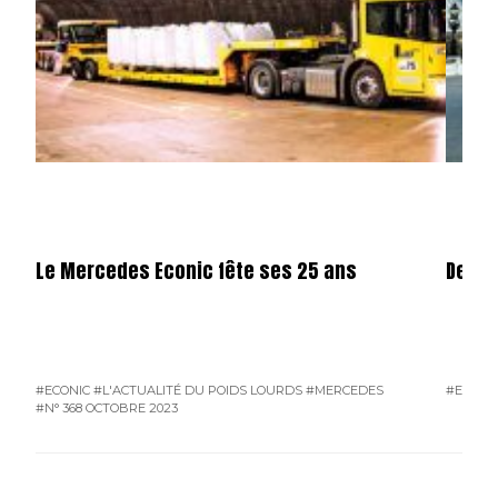
Le Mercedes Econic fête ses 25 ans
De la
#ECONIC
#L'ACTUALITÉ DU POIDS LOURDS
#MERCEDES
#ECONI
#N° 368 OCTOBRE 2023