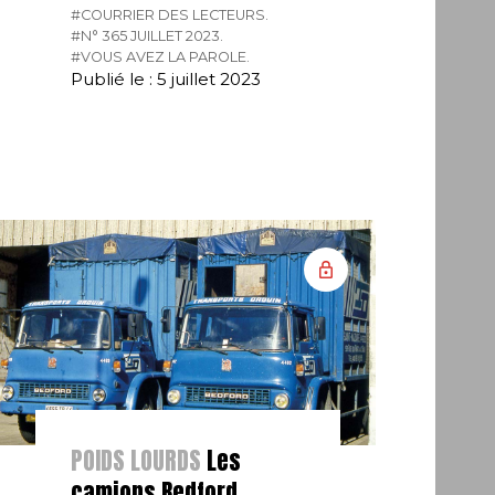
#COURRIER DES LECTEURS.
#N° 365 JUILLET 2023.
#VOUS AVEZ LA PAROLE.
Publié le : 5 juillet 2023
POIDS LOURDS
Les
camions Bedford