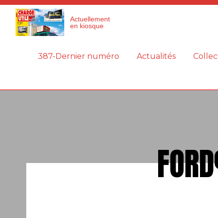
Panneau de gestion des cookies
Actuellement
en kiosque
387-Dernier numéro
Actualités
Collec
FORD