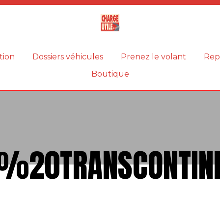
Magazine
Charge
utile
tion
Dossiers véhicules
Prenez le volant
Rep
Boutique
%20TRANSCONTIN