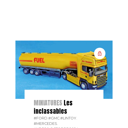
MINIATURES
Les
inclassables
#FORD.
#GMC.
#LINTOY.
#MERCEDES.