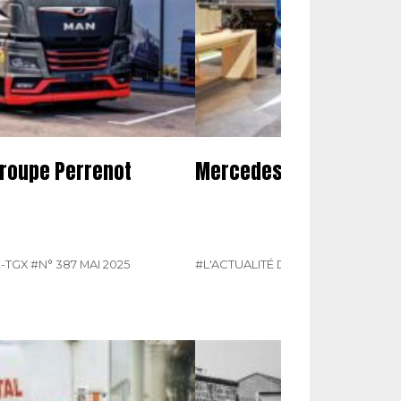
groupe Perrenot
Mercedes présente son
-TGX
#N° 387 MAI 2025
#L'ACTUALITÉ DU POIDS LOURDS