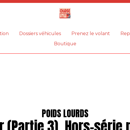
Magazine
Charge
utile
tion
Dossiers véhicules
Prenez le volant
Rep
Boutique
POIDS LOURDS
r (Partie 3). Hors-série 