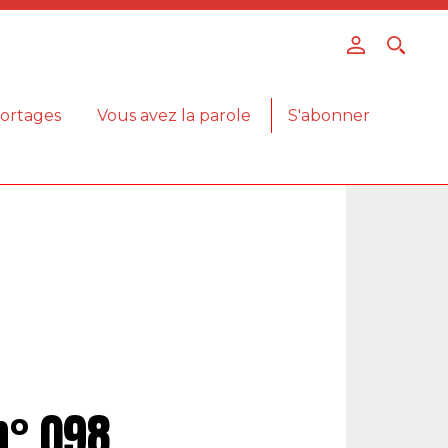
ortages
Vous avez la parole
S'abonner
n° 098