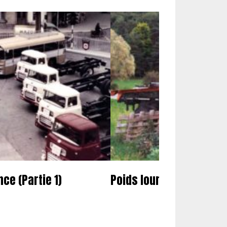
ce (Partie 1)
Poids lourds : vos photo