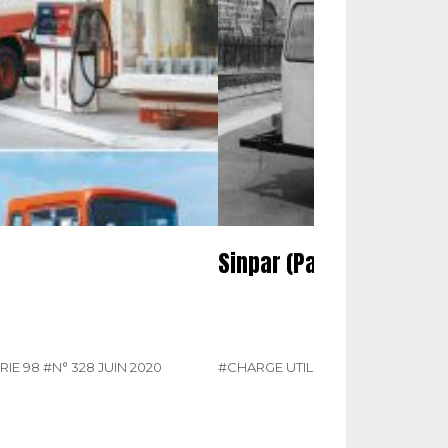
Sinpar (Partie 3). Hors-
RIE 98
#N° 328 JUIN 2020
#CHARGE UTILE HORS-SÉRIE 98
#P