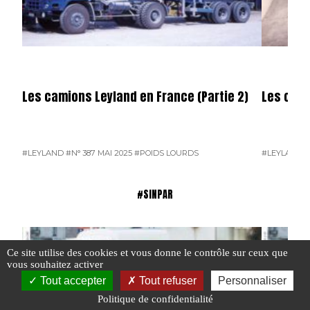
Les camions Leyland en France (Partie 2)
Les cami
#LEYLAND
#N° 387 MAI 2025
#POIDS LOURDS
#LEYLAND
#
#SINPAR
Ce site utilise des cookies et vous donne le contrôle sur ceux que
vous souhaitez activer
Tout accepter
Tout refuser
Personnaliser
Politique de confidentialité