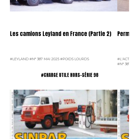
Les camions Leyland en France (Partie 2)
Permier 
#LEYLAND
#N° 387 MAI 2025
#POIDS LOURDS
#L'ACTUALI
#N° 387 MAI
#CHARGE UTILE HORS-SÉRIE 98