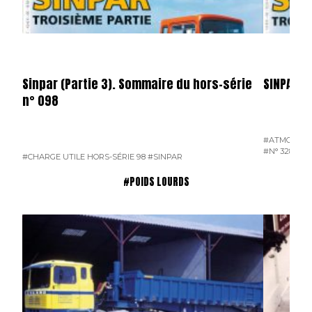
Sinpar (Partie 3). Sommaire du hors-série
SINPAR
n° 098
#ATMOSPH
#N° 328 JUI
#CHARGE UTILE HORS-SÉRIE 98
#SINPAR
#POIDS LOURDS