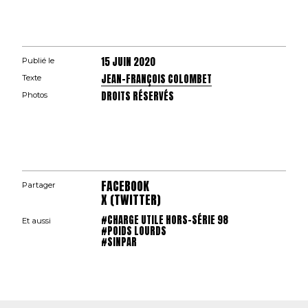
15 JUIN 2020
Publié le
JEAN-FRANÇOIS COLOMBET
Texte
DROITS RÉSERVÉS
Photos
FACEBOOK
Partager
X (TWITTER)
#CHARGE UTILE HORS-SÉRIE 98
Et aussi
#POIDS LOURDS
#SINPAR