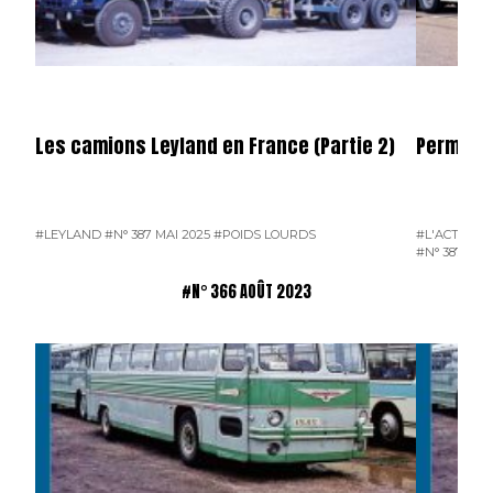
Les camions Leyland en France (Partie 2)
Permier 
#LEYLAND
#N° 387 MAI 2025
#POIDS LOURDS
#L'ACTUALI
#N° 387 MAI
#N° 366 AOÛT 2023