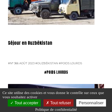
Séjour en Ouzbékistan
#N° 366 AOÛT 2023
#OUZBÉKISTAN
#POIDS LOURDS
#POIDS LOURDS
Ce site utilise des cookies et vous donne le contrôle sur ceux que
vous souhaitez activer
Tout accepter
Tout refuser
Personnaliser
Politique de confidentialité