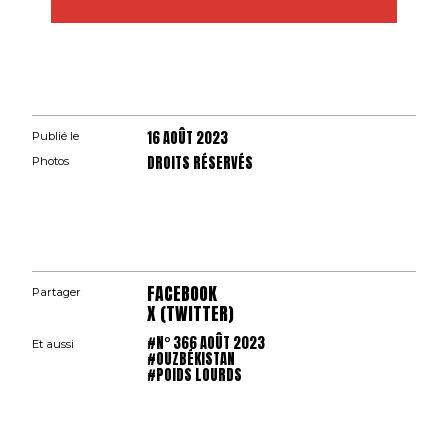
16 AOÛT 2023
Publié le
DROITS RÉSERVÉS
Photos
FACEBOOK
Partager
X (TWITTER)
#N° 366 AOÛT 2023
Et aussi
#OUZBÉKISTAN
#POIDS LOURDS