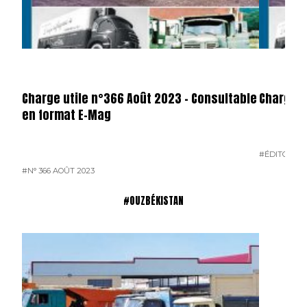
Charge utile n°366 Août 2023 – Consultable
Charge U
en format E-Mag
#ÉDITO
#N° 
#N° 366 AOÛT 2023
#OUZBÉKISTAN