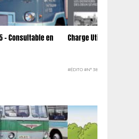
5 – Consultable en
Charge Utile n° 385 de
#ÉDITO
#N° 385 MARS 2025