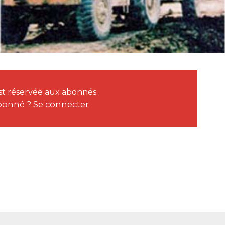
 est réservée aux abonnés.
bonné ?
Se connecter