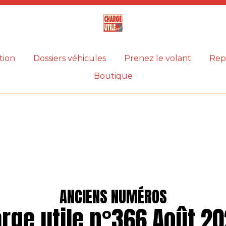
Magazine
Charge
utile
tion
Dossiers véhicules
Prenez le volant
Rep
Boutique
ANCIENS NUMÉROS
rge utile n°366 Août 20