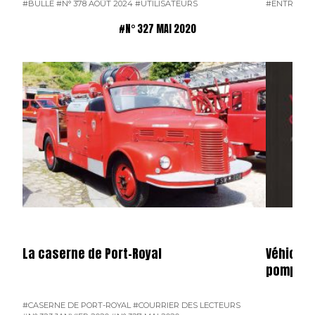
#BULLE
#N° 378 AOÛT 2024
#UTILISATEURS
#ENTREPRI
#N° 327 MAI 2020
La caserne de Port-Royal
Véhicule
pompiers
#CASERNE DE PORT-ROYAL
#COURRIER DES LECTEURS