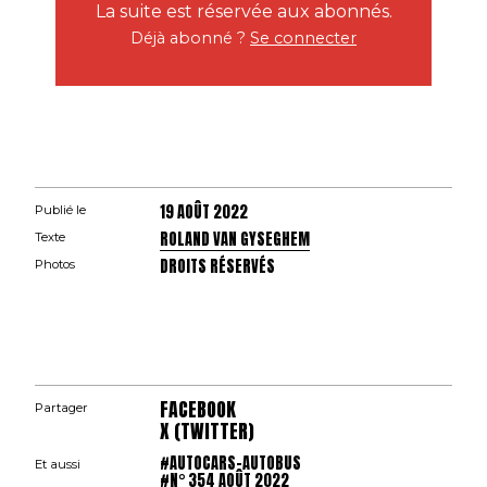
La suite est réservée aux abonnés.
Déjà abonné ?
Se connecter
19 AOÛT 2022
Publié le
ROLAND VAN GYSEGHEM
Texte
DROITS RÉSERVÉS
Photos
FACEBOOK
Partager
X (TWITTER)
#AUTOCARS-AUTOBUS
Et aussi
#N° 354 AOÛT 2022