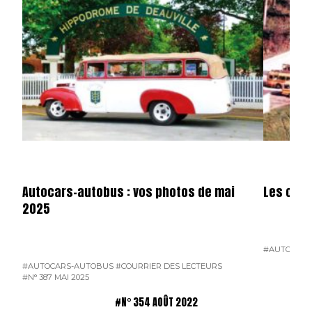
Autocars-autobus : vos photos de mai
Les cars
2025
#AUTOCARS
#AUTOCARS-AUTOBUS
#COURRIER DES LECTEURS
#N° 387 MAI 2025
#N° 354 AOÛT 2022