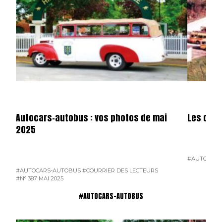
Autocars-autobus : vos photos de mai
Les cars
2025
#AUTOCARS
#AUTOCARS-AUTOBUS
#COURRIER DES LECTEURS
#N° 387 MAI 2025
#AUTOCARS-AUTOBUS