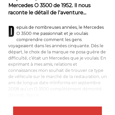
Mercedes O 3500 de 1952. Il nous
raconte le détail de l'aventure...
D
epuis de nombreuses années, le Mercedes
O 3500 me passionnait et je voulais
comprendre comment les gens
voyageaient dans les années cinquante. Dès le
départ, le choix de la marque ne posa guère de
difficulté, c’était un Mercedes que je voulais. En
exprimant à mes amis, relations et
connaissances mon souhait de trouver ce type
de véhicule sur le marché de la restauration, un
ami de longue date m’informa en septembre
2008 qu’un O 3500 complètement démonté
dormait depuis...