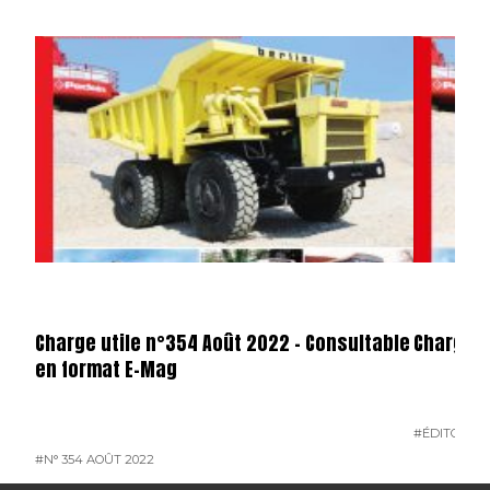
Charge utile n°354 Août 2022 – Consultable
Charge U
en format E-Mag
#ÉDITO
#N°
#N° 354 AOÛT 2022