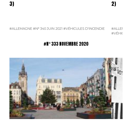
3)
2)
#ALLEMAGNE
#N° 340 JUIN 2021
#VÉHICULES D'INCENDIE
#ALLEMAGN
#VÉHICULES
#N° 333 NOVEMBRE 2020