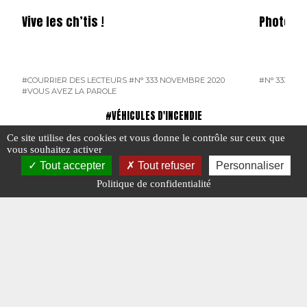
Vive les ch’tis !
Photos s
#COURRIER DES LECTEURS
#N° 333 NOVEMBRE 2020
#N° 333 NO
#VOUS AVEZ LA PAROLE
#VÉHICULES D'INCENDIE
Ce site utilise des cookies et vous donne le contrôle sur ceux que
vous souhaitez activer
Tout accepter
Tout refuser
Personnaliser
Politique de confidentialité