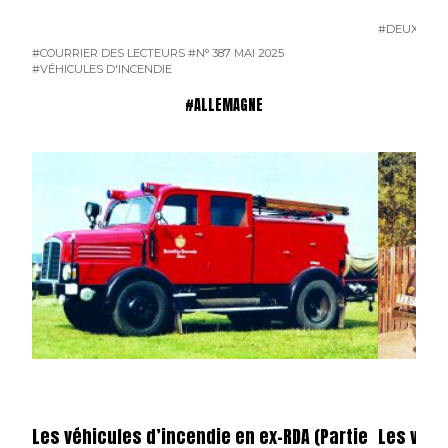
#DEUX-SÈV
#COURRIER DES LECTEURS
#N° 387 MAI 2025
#VÉHICULES D'INCENDIE
#ALLEMAGNE
Les véhicules d’incendie en ex-RDA (Partie
Les véhi