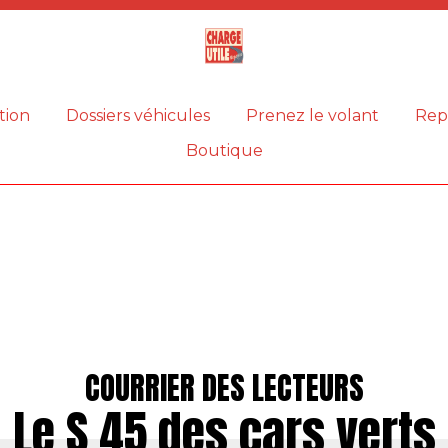
Magazine
Charge
utile
tion
Dossiers véhicules
Prenez le volant
Rep
Boutique
COURRIER DES LECTEURS
Le S 45 des cars verts