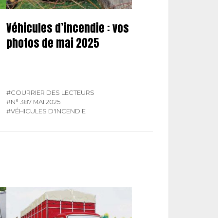
Véhicules d’incendie : vos
photos de mai 2025
#COURRIER DES LECTEURS
#N° 387 MAI 2025
#VÉHICULES D'INCENDIE