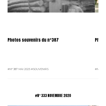
Photos souvenirs du n°387
Photo
#N° 387 MAI 2025
#SOUVENIRS
#N° 386
#N° 333 NOVEMBRE 2020