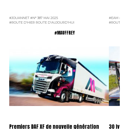
#JOUANNET
#N° 387 MAI 2025
#EAM
#ENT
#ROUTE D'HIER ROUTE D'AUJOURD'HUI
#ROUTE D'H
#MAUFFREY
Premiers DAF XF de nouvelle génération
30 Iveco