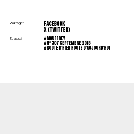
FACEBOOK
Partager
X (TWITTER)
#MAUFFREY
Et aussi
#N° 307 SEPTEMBRE 2018
#ROUTE D'HIER ROUTE D'AUJOURD'HUI