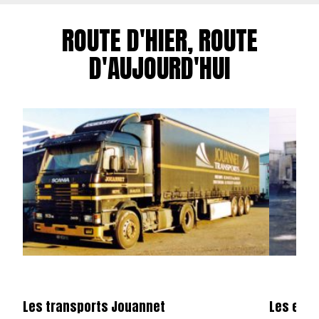
ROUTE D'HIER, ROUTE
D'AUJOURD'HUI
Les transports Jouannet
Les entr