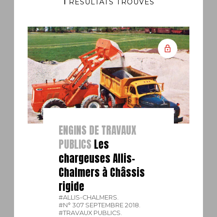
1
RÉSULTATS TROUVÉS
ENGINS DE TRAVAUX
PUBLICS
Les
chargeuses Allis-
Chalmers à Châssis
rigide
#ALLIS-CHALMERS.
#N° 307 SEPTEMBRE 2018.
#TRAVAUX PUBLICS.