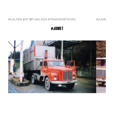
#GALTIER
#N° 387 MAI 2025
#TRANSPORTEURS
#JUMEAU
#
#JAMET