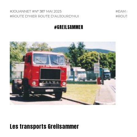
#JOUANNET
#N° 387 MAI 2025
#EAM
#ENT
#ROUTE D'HIER ROUTE D'AUJOURD'HUI
#ROUTE D'H
#GREILSAMMER
Les transports Greilsammer