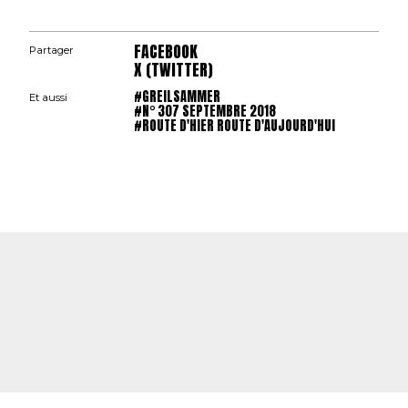
FACEBOOK
Partager
X (TWITTER)
#GREILSAMMER
Et aussi
#N° 307 SEPTEMBRE 2018
#ROUTE D'HIER ROUTE D'AUJOURD'HUI