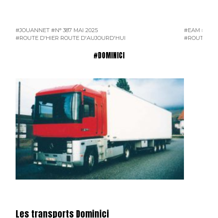
#JOUANNET
#N° 387 MAI 2025
#EAM
#ENT
#ROUTE D'HIER ROUTE D'AUJOURD'HUI
#ROUTE D'H
#DOMINICI
Les transports Dominici