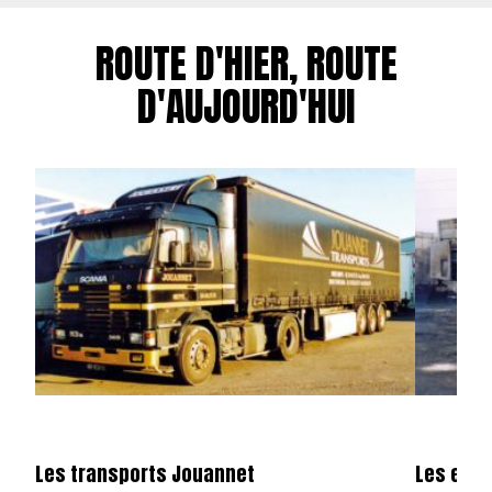
ROUTE D'HIER, ROUTE
D'AUJOURD'HUI
Les transports Jouannet
Les entr