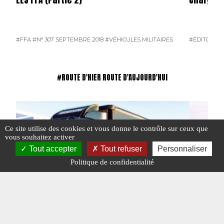
#FFA
#N° 307 SEPTEMBRE 2018
#VÉHICULES MILITAIRES
#ÉDITORIAL
#ROUTE D'HIER ROUTE D'AUJOURD'HUI
Ce site utilise des cookies et vous donne le contrôle sur ceux que
vous souhaitez activer
Tout accepter
Tout refuser
Personnaliser
Politique de confidentialité