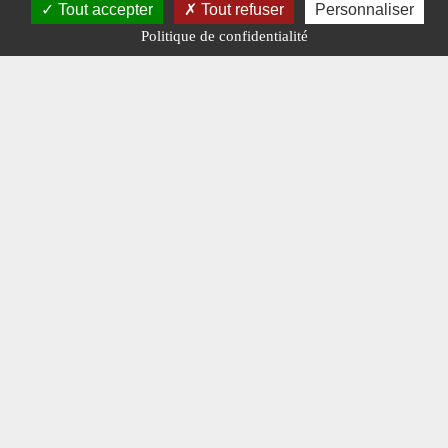
Tout accepter
Tout refuser
Personnaliser
Politique de confidentialité
Les transports Coing
#N° 313 MARS 2019
#ROUTE D'HIER ROUTE D'AUJOURD'HUI
#TRANSPORTS COINGS