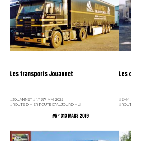
Les transports Jouannet
Les entr
#JOUANNET
#N° 387 MAI 2025
#EAM
#ENT
#ROUTE D'HIER ROUTE D'AUJOURD'HUI
#ROUTE D'H
#N° 313 MARS 2019