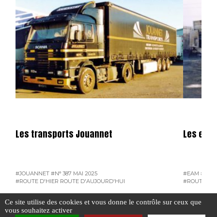
Les transports Jouannet
Les entr
#JOUANNET
#N° 387 MAI 2025
#EAM
#ENT
#ROUTE D'HIER ROUTE D'AUJOURD'HUI
#ROUTE D'H
#TRANSPORTS COINGS
Ce site utilise des cookies et vous donne le contrôle sur ceux que
vous souhaitez activer