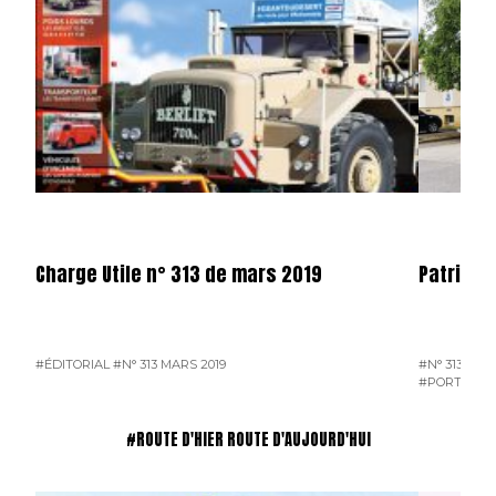
Charge Utile n° 313 de mars 2019
Patrice
#ÉDITORIAL
#N° 313 MARS 2019
#N° 313 MAR
#PORTRAIT 
#ROUTE D'HIER ROUTE D'AUJOURD'HUI