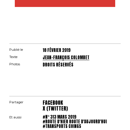
18 FÉVRIER 2019
Publié le
JEAN-FRANÇOIS COLOMBET
Texte
DROITS RÉSERVÉS
Photos
FACEBOOK
Partager
X (TWITTER)
#N° 313 MARS 2019
Et aussi
#ROUTE D'HIER ROUTE D'AUJOURD'HUI
#TRANSPORTS COINGS