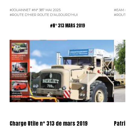
#JOUANNET
#N° 387 MAI 2025
#EAM
#ENT
#ROUTE D'HIER ROUTE D'AUJOURD'HUI
#ROUTE D'H
#N° 313 MARS 2019
Charge Utile n° 313 de mars 2019
Patrice