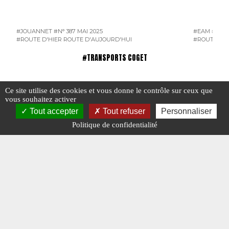
#JOUANNET
#N° 387 MAI 2025
#EAM
#ENT
#ROUTE D'HIER ROUTE D'AUJOURD'HUI
#ROUTE D'H
#TRANSPORTS COGET
Ce site utilise des cookies et vous donne le contrôle sur ceux que
vous souhaitez activer
Tout accepter
Tout refuser
Personnaliser
Politique de confidentialité
Les transports Coget