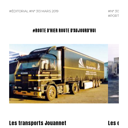
#ÉDITORIAL
#N° 313 MARS 2019
#N° 313 MAR
#PORTRAIT 
#ROUTE D'HIER ROUTE D'AUJOURD'HUI
Les transports Jouannet
Les entr