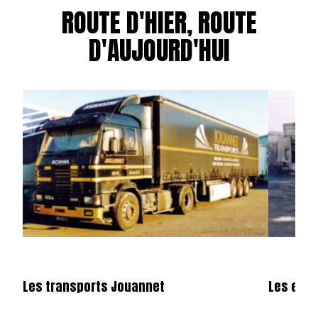
ROUTE D'HIER, ROUTE
D'AUJOURD'HUI
Les transports Jouannet
Les entr