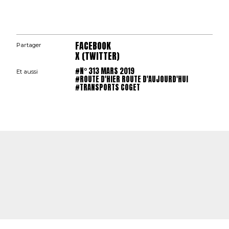
FACEBOOK
Partager
X (TWITTER)
#N° 313 MARS 2019
Et aussi
#ROUTE D'HIER ROUTE D'AUJOURD'HUI
#TRANSPORTS COGET