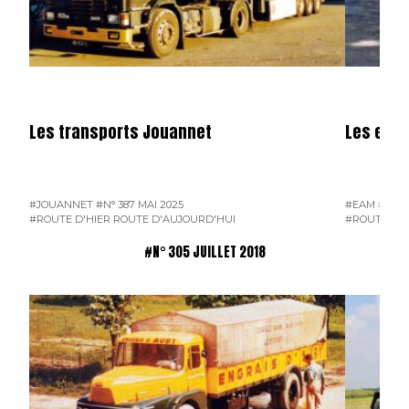
Les transports Jouannet
Les entr
#JOUANNET
#N° 387 MAI 2025
#EAM
#ENT
#ROUTE D'HIER ROUTE D'AUJOURD'HUI
#ROUTE D'H
#N° 305 JUILLET 2018