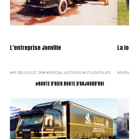
L’entreprise Jonville
La locom
#N° 305 JUILLET 2018
#SPÉCIAL LECTEURS
#UTILISATEURS
#EVÉNEME
#ROUTE D'HIER ROUTE D'AUJOURD'HUI