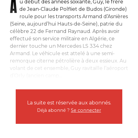
A
u début des années soixante, Guy, le frère
de Jean-Claude Polfliet de Budos (Gironde)
roule pour les transports Armand d’Asnières
(Seine, aujourd’hui Hauts-de-Seine), patrie du
célèbre 22 de Fernand Raynaud. Après avoir
effectué son service militaire en Algérie, ce
dernier touche un Mercedes LS 334 chez
Armand. Le véhicule est attelé à une semi-
remorque citerne pétrolière à deux essieux. Au
volant de cet ensemble, Guy ravitaille l’aéroport
d’Orly (ancien camp...
La suite est réservée aux abonnés.
Déjà abonné ?
Se connecter