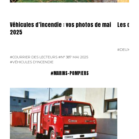
Véhicules d’incendie : vos photos de mai
Les dota
2025
#DEUX-SÈV
#COURRIER DES LECTEURS
#N° 387 MAI 2025
#VÉHICULES D'INCENDIE
#MARINS-POMPIERS