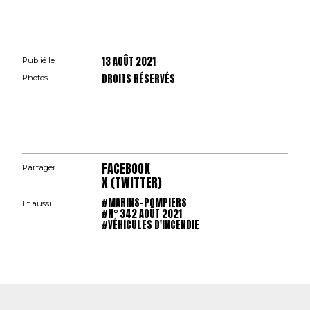
13 AOÛT 2021
Publié le
DROITS RÉSERVÉS
Photos
FACEBOOK
Partager
X (TWITTER)
#MARINS-POMPIERS
Et aussi
#N° 342 AOÛT 2021
#VÉHICULES D'INCENDIE