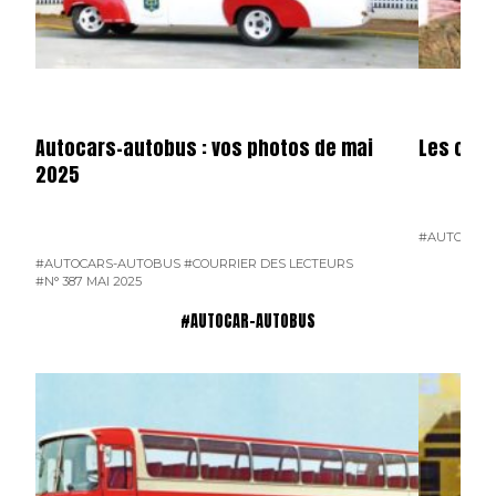
Autocars-autobus : vos photos de mai
Les cars
2025
#AUTOCARS
#AUTOCARS-AUTOBUS
#COURRIER DES LECTEURS
#N° 387 MAI 2025
#AUTOCAR-AUTOBUS