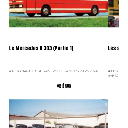
Le Mercedes O 303 (Partie 1)
Les auto
#AUTOCAR-AUTOBUS
#MERCEDES
#N° 373 MARS 2024
#ATMOSPH
#N° 373 MA
#BIÉRON