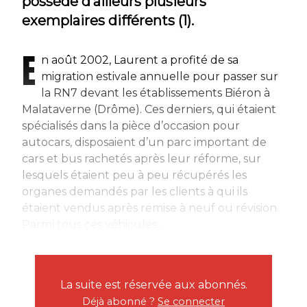
possède d’ailleurs plusieurs
exemplaires différents (1).
E
n août 2002, Laurent a profité de sa
migration estivale annuelle pour passer sur
la RN7 devant les établissements Biéron à
Malataverne (Drôme). Ces derniers, qui étaient
spécialisés dans la pièce d’occasion pour
autocars, disposaient d’un parc important de
cars et bus rachetés après leur réforme, sur
lesquels étaient peu à peu récupérés les
organes demandés par les clients à qui ils
étaient vendus après remise à neuf ou révision.
Parmi tous ces véhicules...
La suite est réservée aux abonnés.
Déjà abonné ?
Se connecter