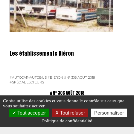
Les établissements Biéron
#AUTOCAR-AUTOBUS
#BIÉRON
#N° 306 AOÛT 2018
#SPÉCIAL LECTEURS
#N° 306 AOÛT 2018
Ce site utilise des cookies et vous donne le contrôle sur ceux que
vous souhaitez activer
Tout accepter
Tout refuser
Personnaliser
Politique de confidentialité