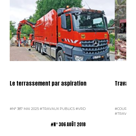
Le terrassement par aspiration
Travaux 
#N° 387 MAI 2025
#TRAVAUX PUBLICS
#VRD
#COURRIER 
#TRAVAUX 
#N° 306 AOÛT 2018