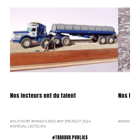
Nos lecteurs ont du talent
Nos lect
#AUTHO 87
#MINIATURES
#N° 378 AOÛT 2024
#MINIATUR
#SPÉCIAL LECTEURS
#TRAVAUX PUBLICS