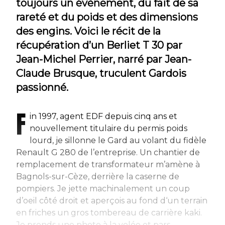
toujours un évènement, du fait de sa
rareté et du poids et des dimensions
des engins. Voici le récit de la
récupération d’un Berliet T 30 par
Jean-Michel Perrier, narré par Jean-
Claude Brusque, truculent Gardois
passionné.
F
in 1997, agent EDF depuis cinq ans et
nouvellement titulaire du permis poids
lourd, je sillonne le Gard au volant du fidèle
Renault G 280 de l’entreprise. Un chantier de
remplacement de transformateur m’amène à
Bagnols-sur-Cèze, derrière la caserne de
pompiers. Je jette machinalement un coup
d’oeil côté droit et aperçois au fond d‘un terrain
en friches un gros tombereau de carrière kaki.
Je prends une photo à la volée et pars