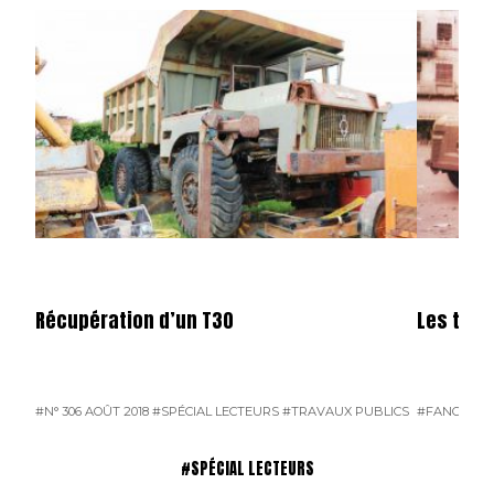
Récupération d’un T30
Les tran
#N° 306 AOÛT 2018
#SPÉCIAL LECTEURS
#TRAVAUX PUBLICS
#FANGEAT
#SPÉCIAL LECTEURS