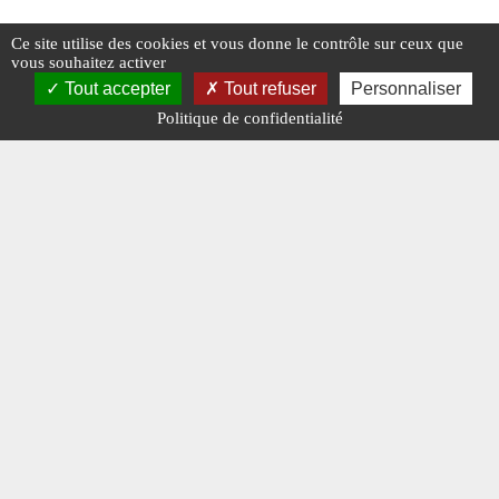
Ce site utilise des cookies et vous donne le contrôle sur ceux que
vous souhaitez activer
Tout accepter
Tout refuser
Personnaliser
Politique de confidentialité
Le terrassement par aspiration
Travaux 
#N° 387 MAI 2025
#TRAVAUX PUBLICS
#VRD
#COURRIER 
#TRAVAUX 