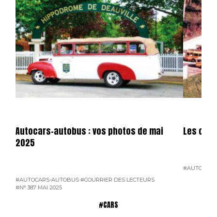
Autocars-autobus : vos photos de mai
Les cars
2025
#AUTOCARS
#AUTOCARS-AUTOBUS
#COURRIER DES LECTEURS
#N° 387 MAI 2025
#CARS