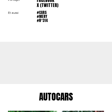
FACEBOOK
X (TWITTER)
#CARS
Et aussi
#MERY
#N°314
AUTOCARS