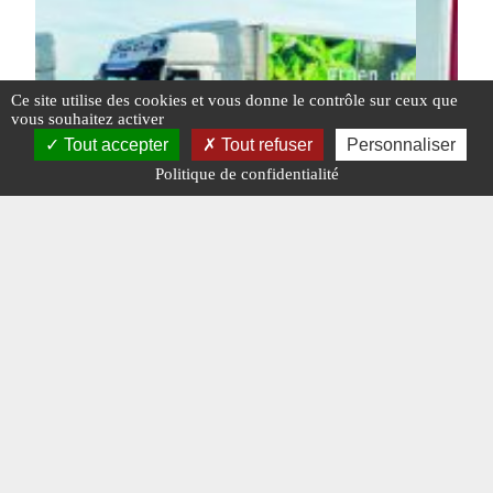
Ce site utilise des cookies et vous donne le contrôle sur ceux que
vous souhaitez activer
Tout accepter
Tout refuser
Personnaliser
Politique de confidentialité
Les DAF électriques livrés en Hollande
Année re
#DAF TRUCKS
#N°314
#PAYS-BAS
#DAIMLER 