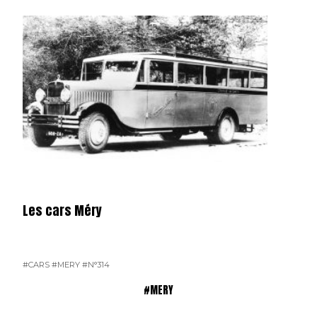
Les cars Méry
#CARS
#MERY
#N°314
#MERY