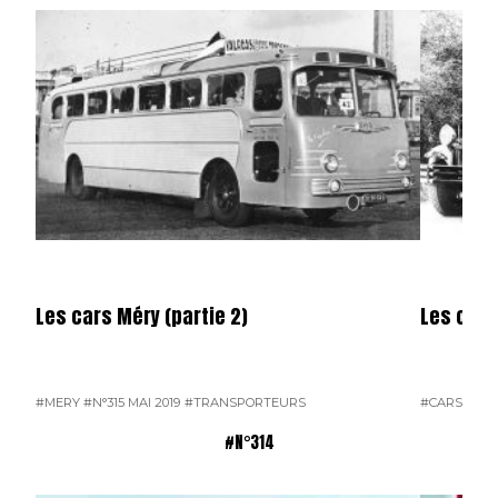
Les cars Méry (partie 2)
Les cars
#MERY
#N°315 MAI 2019
#TRANSPORTEURS
#CARS
#ME
#N°314