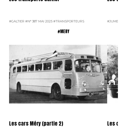
#GALTIER
#N° 387 MAI 2025
#TRANSPORTEURS
#JUMEAU
#
#MERY
Les cars Méry (partie 2)
Les cars