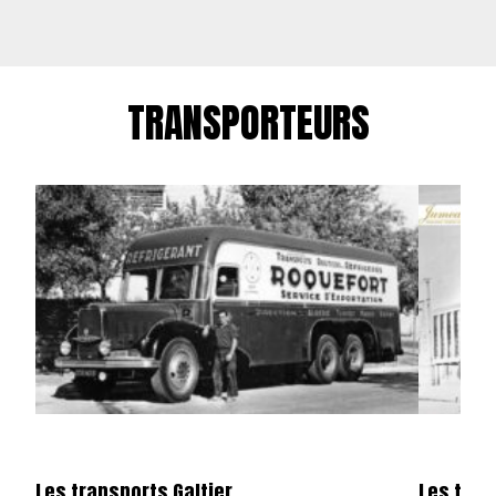
TRANSPORTEURS
Les transports Galtier
Les tra