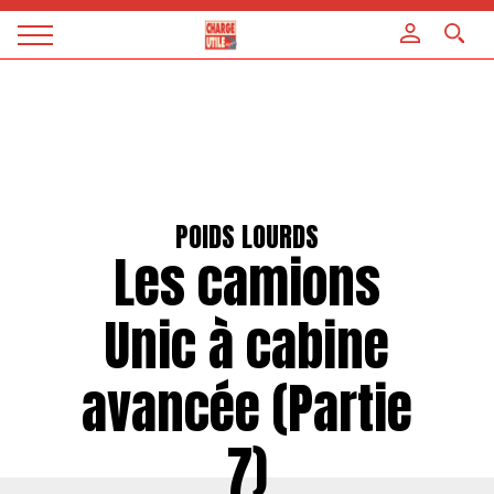
Panneau de gestion des cookies
Magazine
Charge
utile
POIDS LOURDS
Les camions
Unic à cabine
avancée (Partie
7)