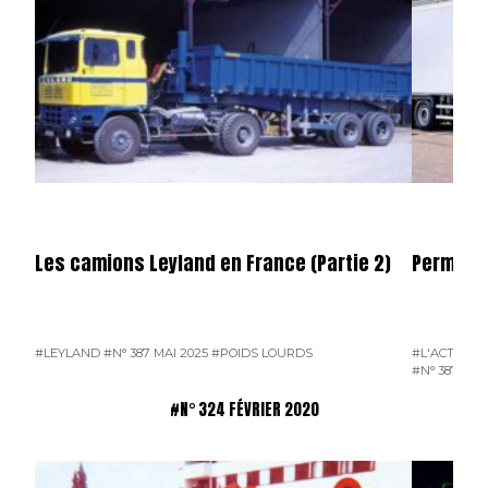
Les camions Leyland en France (Partie 2)
Permier 
#LEYLAND
#N° 387 MAI 2025
#POIDS LOURDS
#L'ACTUALI
#N° 387 MAI
#N° 324 FÉVRIER 2020