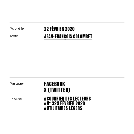
22 FÉVRIER 2020
Publié le
JEAN-FRANÇOIS COLOMBET
Texte
FACEBOOK
Partager
X (TWITTER)
#COURRIER DES LECTEURS
Et aussi
#N° 324 FÉVRIER 2020
#UTILITAIRES LÉGERS