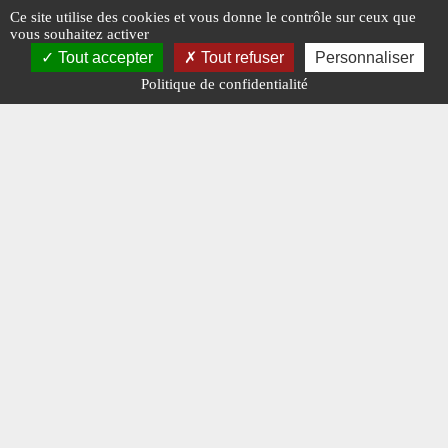
Ce site utilise des cookies et vous donne le contrôle sur ceux que
vous souhaitez activer
Tout accepter
Tout refuser
Personnaliser
Politique de confidentialité
La place de la pompe
Utilit
#COURRIER DES LECTEURS
#N° 324 FÉVRIER 2020
#COURR
#N° 327 MAI 2020
#VOUS AVEZ LA PAROLE
#UTILIT
#UTILITAIRES LÉGERS