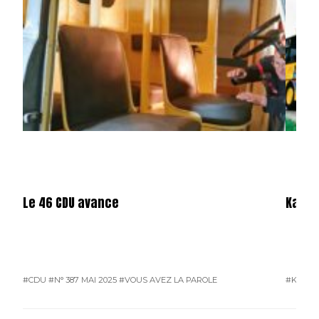
Le 46 CDU avance
Karos
#CDU
#N° 387 MAI 2025
#VOUS AVEZ LA PAROLE
#KAROS