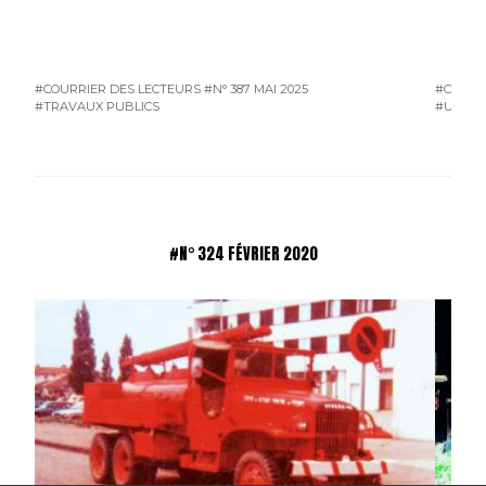
#COURRIER DES LECTEURS
#N° 387 MAI 2025
#COURR
#TRAVAUX PUBLICS
#UTILIT
#N° 324 FÉVRIER 2020