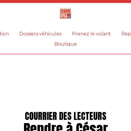
Magazine
Charge
utile
tion
Dossiers véhicules
Prenez le volant
Rep
Boutique
COURRIER DES LECTEURS
Rendre à César