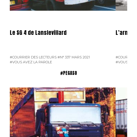
Le SG 4 de Lanslevillard
L’armée 
#COURRIER DES LECTEURS
#N° 337 MARS 2021
#COURRIER 
#VOUS AVEZ LA PAROLE
#VOUS AVEZ
#PEGASO