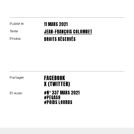
11 MARS 2021
Publié le
JEAN-FRANÇOIS COLOMBET
Texte
DROITS RÉSERVÉS
Photos
FACEBOOK
Partager
X (TWITTER)
#N° 337 MARS 2021
Et aussi
#PEGASO
#POIDS LOURDS