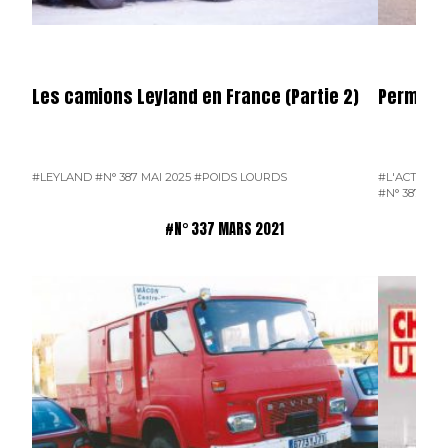
Les camions Leyland en France (Partie 2)
Permier 
#LEYLAND
#N° 387 MAI 2025
#POIDS LOURDS
#L'ACTUALI
#N° 387 MAI
#N° 337 MARS 2021