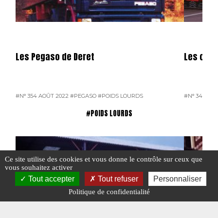
Les Pegaso de Deret
Les cami
#N° 354 AOÛT 2022
#PEGASO
#POIDS LOURDS
#N° 343 SE
#POIDS LOURDS
Ce site utilise des cookies et vous donne le contrôle sur ceux que
vous souhaitez activer
Tout accepter
Tout refuser
Personnaliser
Politique de confidentialité