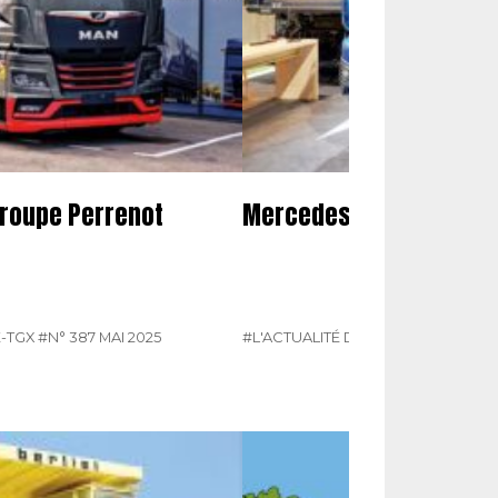
groupe Perrenot
Mercedes présente son
-TGX
#N° 387 MAI 2025
#L'ACTUALITÉ DU POIDS LOURDS