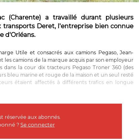
c (Charente) a travaillé durant plusieurs
ransports Deret, l'entreprise bien connue
e d'Orléans.
Charge Utile et consacrés aux camions Pegaso, Jean-
nt les camions de la marque acquis par son employeur
és dans la cour dix tracteurs Pegaso Troner 360 (des
rs bleu marine et rouge de la maison et un seul resté
cteurs étaient affectés à différents trafics en longue
est réservée aux abonnés.
bonné ?
Se connecter