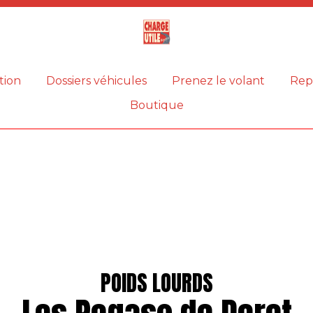
Magazine
Charge
utile
tion
Dossiers véhicules
Prenez le volant
Rep
Boutique
POIDS LOURDS