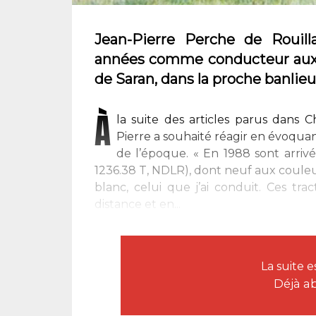
Jean-Pierre Perche de Rouilla
années comme conducteur aux t
de Saran, dans la proche banlieu
À
la suite des articles parus dans 
Pierre a souhaité réagir en évoqua
de l’époque. « En 1988 sont arriv
1236.38 T, NDLR), dont neuf aux couleu
blanc, celui que j’ai conduit. Ces tra
distance et en...
La suite 
Déjà a