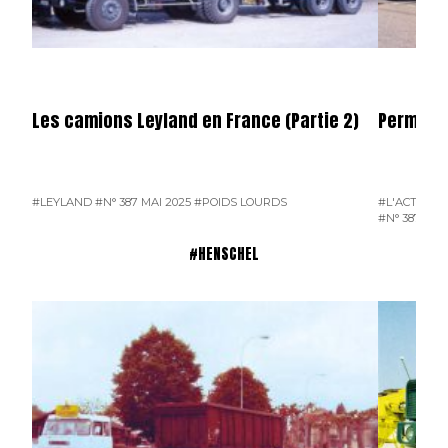
Les camions Leyland en France (Partie 2)
Permier 
#LEYLAND
#N° 387 MAI 2025
#POIDS LOURDS
#L'ACTUALI
#N° 387 MAI
#HENSCHEL