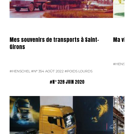
Mes souvenirs de transports à Saint-
Ma vie e
Girons
#HENSCHEL
#HENSCHEL
#N° 354 AOÛT 2022
#POIDS LOURDS
#N° 328 JUIN 2020