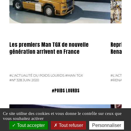
Les premiers Man TGX de nouvelle
Reprise 
génération arrivent en France
Renault 
#L'ACTUALITÉ DU POIDS LOURDS
#MAN TGX
#L'ACTUALI
#N° 328 JUIN 2020
#RENAULT 
#POIDS LOURDS
Ce site utilise des cookies et vous donne le contrôle sur ceux que
vous souhaitez activer
Tout accepter
Tout refuser
Personnaliser