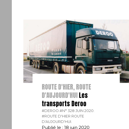
ROUTE D'HIER, ROUTE
D'AUJOURD'HUI
Les
transports Deroo
#DEROO.
#N° 328 JUIN 2020.
#ROUTE D'HIER ROUTE
D'AUJOURD'HUI.
Publié le : 18 juin 2020