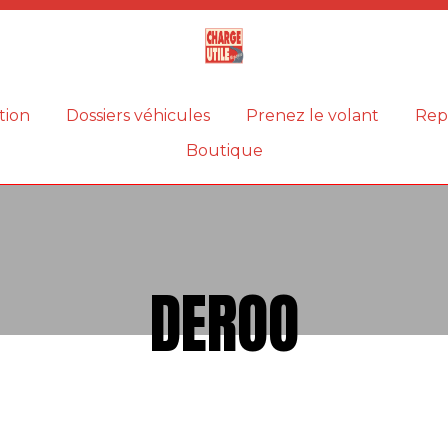
Magazine
Charge
utile
tion
Dossiers véhicules
Prenez le volant
Rep
Boutique
DEROO