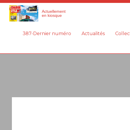
Panneau de gestion des cookies
Actuellement
en kiosque
387-Dernier numéro
Actualités
Collec