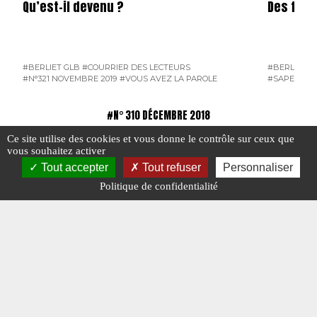
Qu’est-il devenu ?
Des four
#BERLIET GLB
#COURRIER DES LECTEURS
#BERLIET G
#N°321 NOVEMBRE 2019
#VOUS AVEZ LA PAROLE
#SAPEURS-
#N° 310 DÉCEMBRE 2018
Ce site utilise des cookies et vous donne le contrôle sur ceux que
vous souhaitez activer
Tout accepter
Tout refuser
Personnaliser
Politique de confidentialité