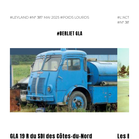
#LEYLAND
#N° 387 MAI 2025
#POIDS LOURDS
#L'ACTUALI
#N° 387 MAI
#BERLIET GLA
GLA 19 R du SDI des Côtes-du-Nord
Les Berli