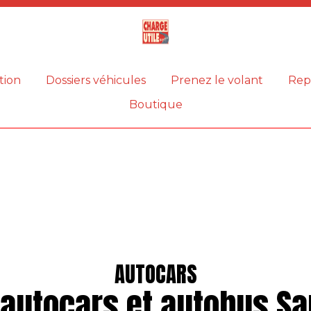
Magazine
Charge
utile
tion
Dossiers véhicules
Prenez le volant
Rep
Boutique
AUTOCARS
 autocars et autobus Sa