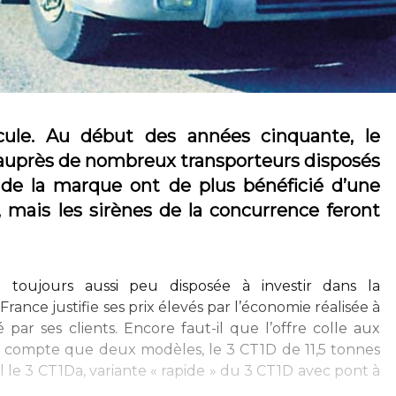
cule. Au début des années cinquante, le
t auprès de nombreux transporteurs disposés
s de la marque ont de plus bénéficié d’une
s, mais les sirènes de la concurrence feront
et toujours aussi peu disposée à investir dans la
France justifie ses prix élevés par l’économie réalisée à
 par ses clients. Encore faut-il que l’offre colle aux
ne compte que deux modèles, le 3 CT1D de 11,5 tonnes
 le 3 CT1Da, variante « rapide » du 3 CT1D avec pont à