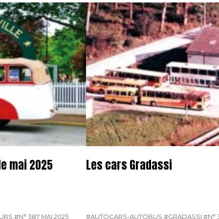
de mai 2025
Les cars Gradassi
EURS
#N° 387 MAI 2025
#AUTOCARS-AUTOBUS
#GRADASSI
#N° 