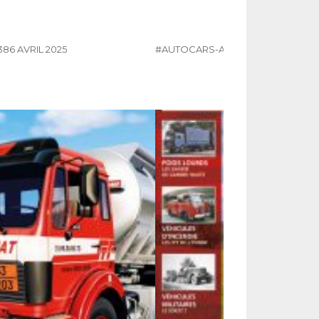
386 AVRIL 2025
#AUTOCARS-AUTOBUS
#COURRIE