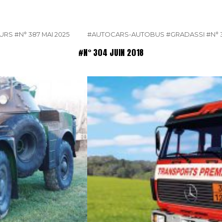
EURS
#N° 387 MAI 2025
#AUTOCARS-AUTOBUS
#GRADASSI
#N° 
#N° 304 JUIN 2018