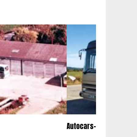
Autocars-autobus : vos 