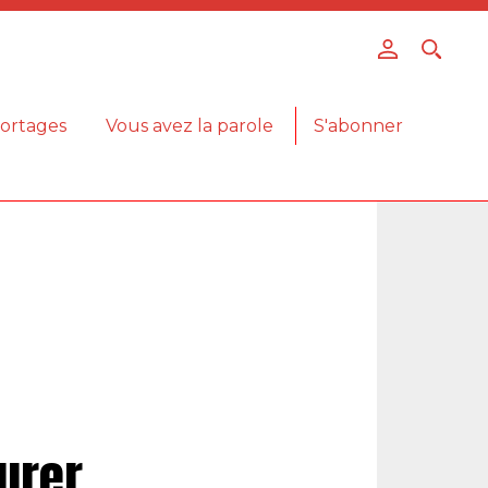
ortages
Vous avez la parole
S'abonner
urer