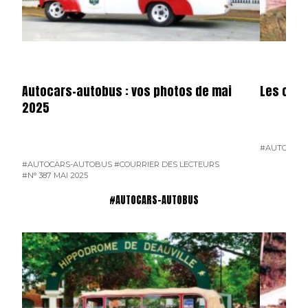
Autocars-autobus : vos photos de mai
Les cars
2025
#AUTOCARS
#AUTOCARS-AUTOBUS
#COURRIER DES LECTEURS
#N° 387 MAI 2025
#AUTOCARS-AUTOBUS