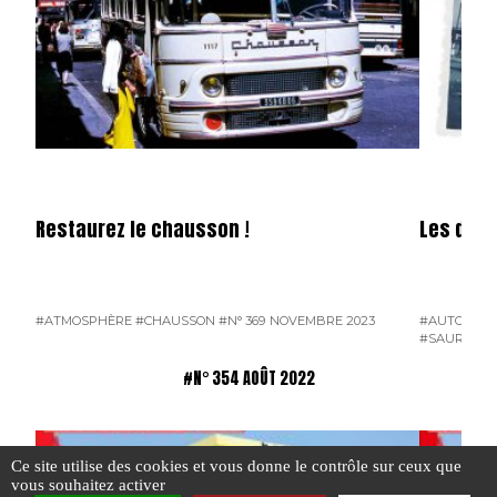
Restaurez le chausson !
Les débu
#ATMOSPHÈRE
#CHAUSSON
#N° 369 NOVEMBRE 2023
#AUTOCARS
#SAURER
#N° 354 AOÛT 2022
Ce site utilise des cookies et vous donne le contrôle sur ceux que
vous souhaitez activer