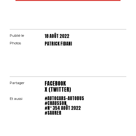
18 AOÛT 2022
Publié le
PATRICK FIDANI
Photos
FACEBOOK
Partager
X (TWITTER)
#AUTOCARS-AUTOBUS
Et aussi
#CHAUSSON
#N° 354 AOÛT 2022
#SAURER