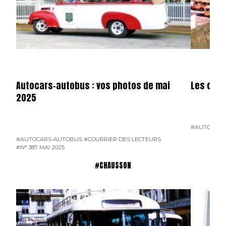
Autocars-autobus : vos photos de mai
Les cars
2025
#AUTOCARS
#AUTOCARS-AUTOBUS
#COURRIER DES LECTEURS
#N° 387 MAI 2025
#CHAUSSON