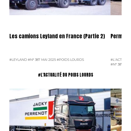
Les camions Leyland en France (Partie 2)
Permier 
#LEYLAND
#N° 387 MAI 2025
#POIDS LOURDS
#L'ACTUALI
#N° 387 MAI
#L'ACTUALITÉ DU POIDS LOURDS