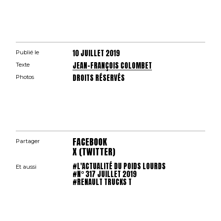
10 JUILLET 2019
Publié le
JEAN-FRANÇOIS COLOMBET
Texte
DROITS RÉSERVÉS
Photos
FACEBOOK
Partager
X (TWITTER)
#L'ACTUALITÉ DU POIDS LOURDS
Et aussi
#N° 317 JUILLET 2019
#RENAULT TRUCKS T