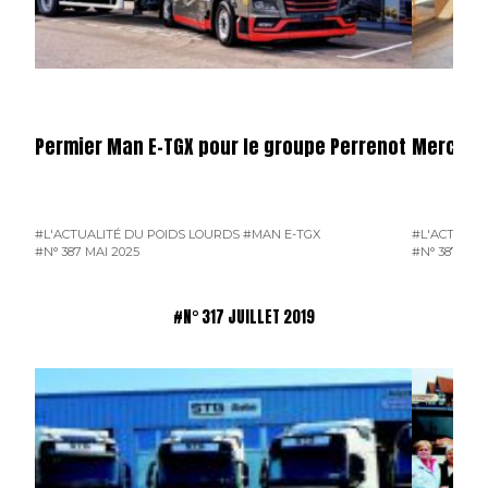
Permier Man E-TGX pour le groupe Perrenot
Mercede
#L'ACTUALITÉ DU POIDS LOURDS
#MAN E-TGX
#L'ACTUALI
#N° 387 MAI 2025
#N° 387 MAI
#N° 317 JUILLET 2019