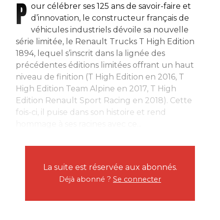
P
our célébrer ses 125 ans de savoir-faire et
d’innovation, le constructeur français de
véhicules industriels dévoile sa nouvelle
série limitée, le Renault Trucks T High Edition
1894, lequel s’inscrit dans la lignée des
précédentes éditions limitées offrant un haut
niveau de finition (T High Edition en 2016, T
High Edition Team Alpine en 2017, T High
Edition Renault Sport Racing en 2018). Cette
fois-ci, il puise dans son histoire et rend
hommage à ses racines avec ce...
La suite est réservée aux abonnés.
Déjà abonné ?
Se connecter