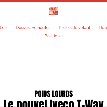
Magazine
Charge
utile
tion
Dossiers véhicules
Prenez le volant
Rep
Boutique
POIDS LOURDS
Le nouvel Iveco T-Way