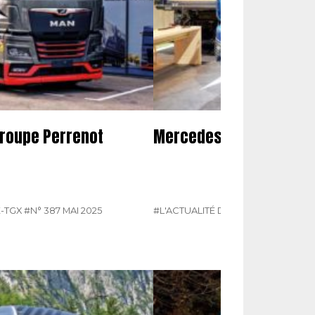
groupe Perrenot
Mercedes présente son
-TGX
#N° 387 MAI 2025
#L'ACTUALITÉ DU POIDS LOURDS