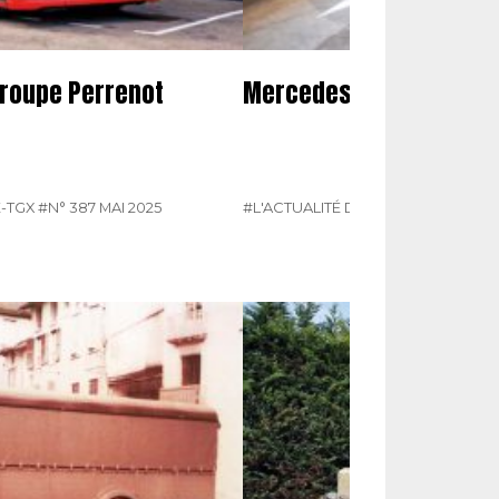
groupe Perrenot
Mercedes présente son
-TGX
#N° 387 MAI 2025
#L'ACTUALITÉ DU POIDS LOURDS