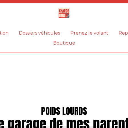
Magazine
Charge
utile
tion
Dossiers véhicules
Prenez le volant
Rep
Boutique
POIDS LOURDS
e garage de mes paren