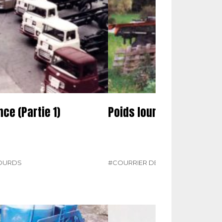
ce (Partie 1)
Poids lourds : vos photo
LOURDS
#COURRIER DES LECTEURS
#N° 38