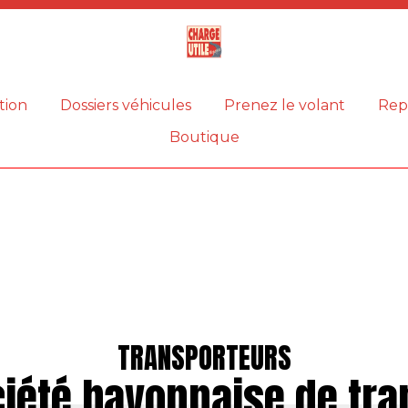
Magazine
Charge
utile
tion
Dossiers véhicules
Prenez le volant
Rep
Boutique
TRANSPORTEURS
ciété bayonnaise de tra