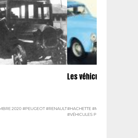
Les véhicules des tours
EMBRE 2020
#PEUGEOT
#RENAULT
#HACHETTE
#MINIATURES
#N° 331
#VÉHICULES PUBLICITAIRES