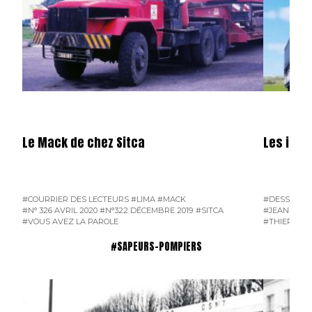
Le Mack de chez Sitca
Les illu
#COURRIER DES LECTEURS
#LIMA
#MACK
#DESSINS D
#N° 326 AVRIL 2020
#N°322 DÉCEMBRE 2019
#SITCA
#JEAN-PIER
#VOUS AVEZ LA PAROLE
#THIERRY D
#SAPEURS-POMPIERS