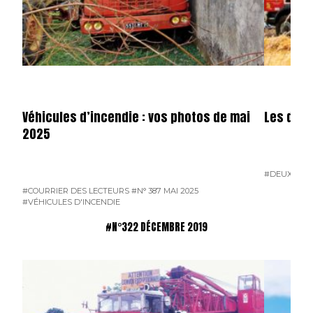
Véhicules d’incendie : vos photos de mai
Les dota
2025
#DEUX-SÈV
#COURRIER DES LECTEURS
#N° 387 MAI 2025
#VÉHICULES D'INCENDIE
#N°322 DÉCEMBRE 2019