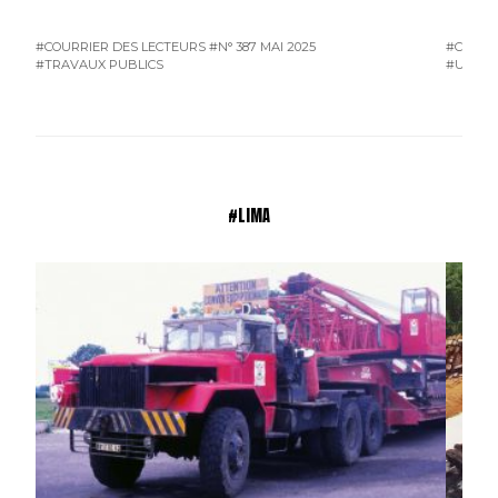
#COURRIER DES LECTEURS
#N° 387 MAI 2025
#COURR
#TRAVAUX PUBLICS
#UTILIT
#LIMA