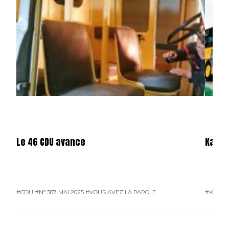
Le 46 CDU avance
Karos
#CDU
#N° 387 MAI 2025
#VOUS AVEZ LA PAROLE
#KAROS