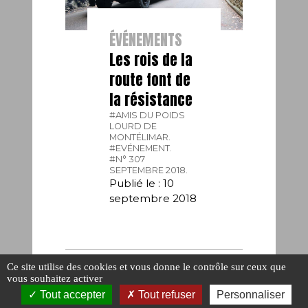
ÉVÉNEMENTS
Les rois de la
route font de
la résistance
#AMIS DU POIDS
LOURD DE
MONTÉLIMAR.
#EVÉNEMENT.
#N° 307
SEPTEMBRE 2018.
Publié le : 10
septembre 2018
Ce site utilise des cookies et vous donne le contrôle sur ceux que
vous souhaitez activer
Tout accepter
Tout refuser
Personnaliser