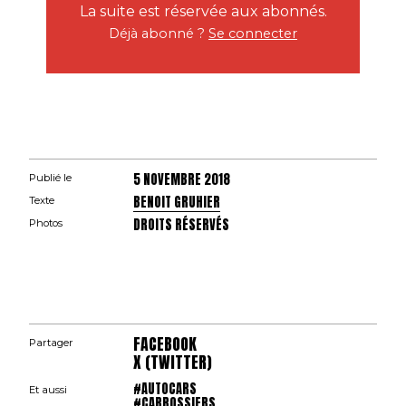
La suite est réservée aux abonnés.
Déjà abonné ?
Se connecter
5 NOVEMBRE 2018
Publié le
BENOIT GRUHIER
Texte
DROITS RÉSERVÉS
Photos
FACEBOOK
Partager
X (TWITTER)
#AUTOCARS
Et aussi
#CARROSSIERS