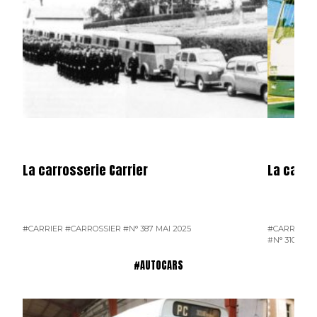
La carrosserie Carrier
La carros
#CARRIER
#CARROSSIER
#N° 387 MAI 2025
#CARROSSI
#N° 310 DÉC
#AUTOCARS