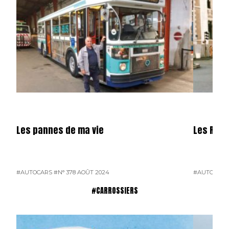
Les pannes de ma vie
Les R 31
#AUTOCARS
#N° 378 AOÛT 2024
#AUTOCARS
#CARROSSIERS