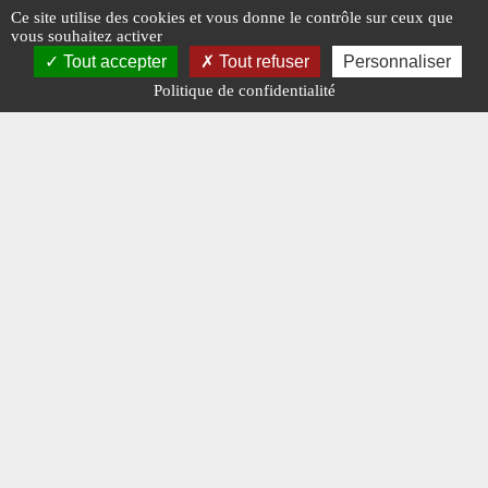
Ce site utilise des cookies et vous donne le contrôle sur ceux que
vous souhaitez activer
Tout accepter
Tout refuser
Personnaliser
Politique de confidentialité
Charge Utile n° 309 de novembre 2018
Einheitsd
#ÉDITORIAL
#N° 309 NOVEMBRE 2018
#BORGWAR
#HENSCHEL
#N° 309 NO