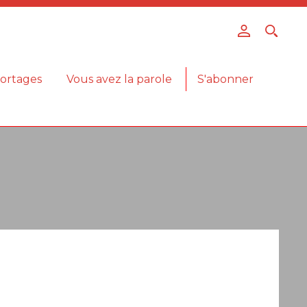
ortages
Vous avez la parole
S'abonner