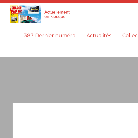
Panneau de gestion des cookies
Actuellement
en kiosque
387-Dernier numéro
Actualités
Collec