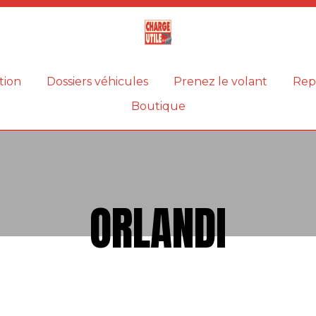
Magazine
Charge
utile
tion
Dossiers véhicules
Prenez le volant
Rep
Boutique
ORLANDI