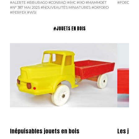
#ALERTE
#BBURAGO
#CONRAD
#IMC
#IXO
#MAMMOET
#FORD D800
#N° 387 MAI 2025
#NOUVEAUTÉS MINIATURES
#OXFORD
#PERFEX
#WSI
#JOUETS EN BOIS
Inépuisables jouets en bois
Les joue