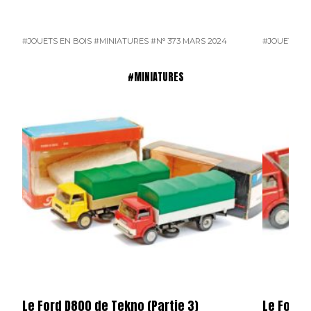
#JOUETS EN BOIS
#MINIATURES
#N° 373 MARS 2024
#JOUETS EN
#MINIATURES
Le Ford D800 de Tekno (Partie 3)
Le Ford 