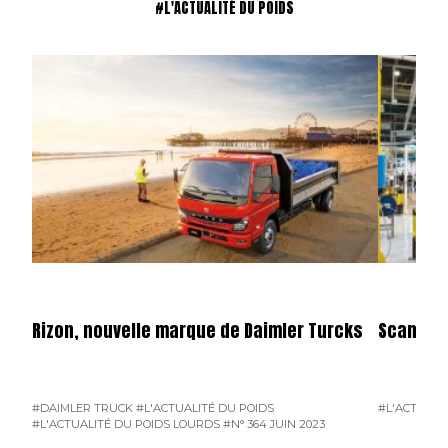
#L'ACTUALITÉ DU POIDS
Rizon, nouvelle marque de Daimler Turcks
Scania A
#DAIMLER TRUCK
#L'ACTUALITÉ DU POIDS
#L'ACTUALI
#L'ACTUALITÉ DU POIDS LOURDS
#N° 364 JUIN 2023