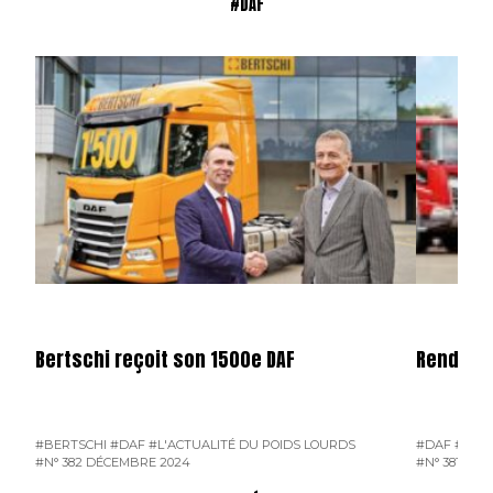
#DAF
Bertschi reçoit son 1500e DAF
Rendemen
#BERTSCHI
#DAF
#L'ACTUALITÉ DU POIDS LOURDS
#DAF
#L'AC
#N° 382 DÉCEMBRE 2024
#N° 381 NO