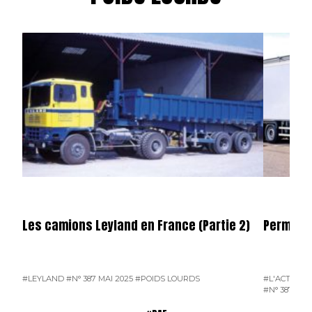
Les camions Leyland en France (Partie 2)
Permier 
#LEYLAND
#N° 387 MAI 2025
#POIDS LOURDS
#L'ACTUALI
#N° 387 MAI