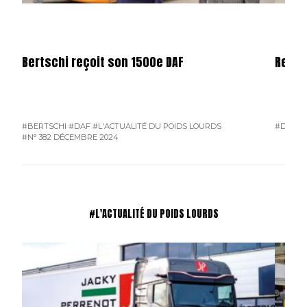
Bertschi reçoit son 1500e DAF
Rende
#BERTSCHI
#DAF
#L'ACTUALITÉ DU POIDS LOURDS
#DAF
#
#N° 382 DÉCEMBRE 2024
#L'ACTUALITÉ DU POIDS LOURDS