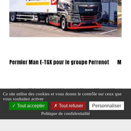
Permier Man E-TGX pour le groupe Perrenot
Merce
#L'ACTUALITÉ DU POIDS LOURDS
#MAN E-TGX
#N° 387 MAI 2025
#L'ACTU
Ce site utilise des cookies et vous donne le contrôle sur ceux que
vous souhaitez activer
Tout accepter
Tout refuser
Personnaliser
Politique de confidentialité