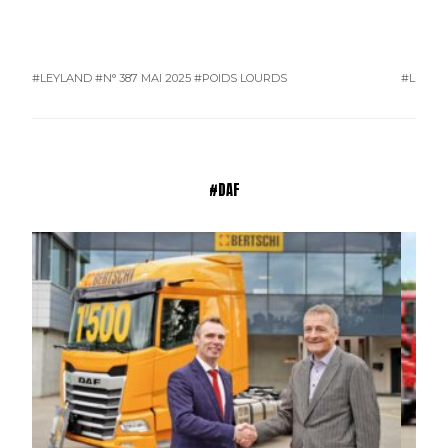
#LEYLAND
#N° 387 MAI 2025
#POIDS LOURDS
#L'ACTU
#DAF