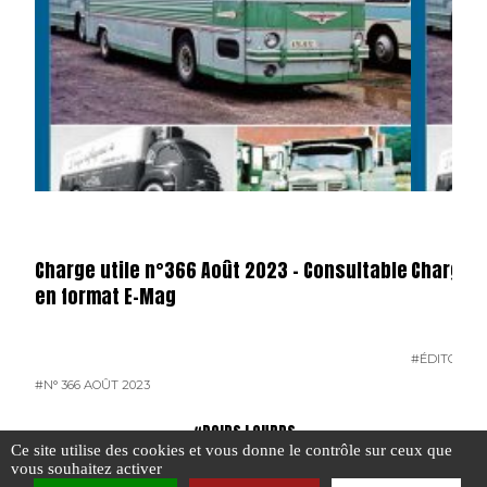
Charge utile n°366 Août 2023 – Consultable
Charge U
en format E-Mag
#ÉDITO
#N° 
#N° 366 AOÛT 2023
#POIDS LOURDS
Ce site utilise des cookies et vous donne le contrôle sur ceux que
vous souhaitez activer