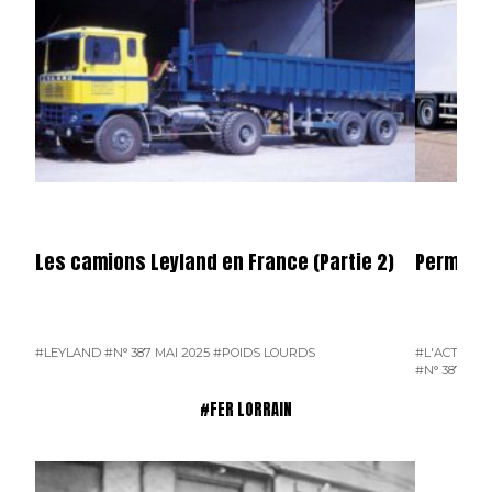
Les camions Leyland en France (Partie 2)
Permier 
#LEYLAND
#N° 387 MAI 2025
#POIDS LOURDS
#L'ACTUALI
#N° 387 MAI
#FER LORRAIN