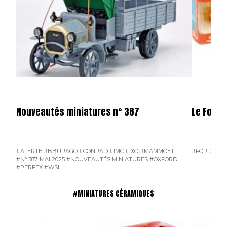
Nouveautés miniatures n° 387
Le Ford 
#ALERTE
#BBURAGO
#CONRAD
#IMC
#IXO
#MAMMOET
#FORD D800
#N° 387 MAI 2025
#NOUVEAUTÉS MINIATURES
#OXFORD
#PERFEX
#WSI
#MINIATURES CÉRAMIQUES